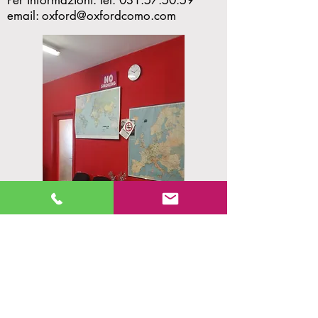
Per informazioni: Tel.
031.57.50.59
email:
oxford@oxfordcomo.com
OXFORD COMO
Viale Masia,
26 - 22100
Como (CO) - Italia
Tel.
+39 031 575059
| Fax.
+39 031 575059