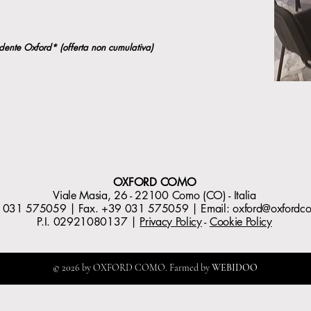
udente Oxford* (offerta non cumulativa)
OXFORD COMO
Viale Masia, 26 - 22100 Como (CO) - Italia
 031 575059
| Fax. +39 031 575059 | Email:
oxford@oxfordc
P.I. 02921080137 |
Privacy Policy
-
Cookie Policy
© 2026 by OXFORD COMO. Farmed by
WEBIDOO